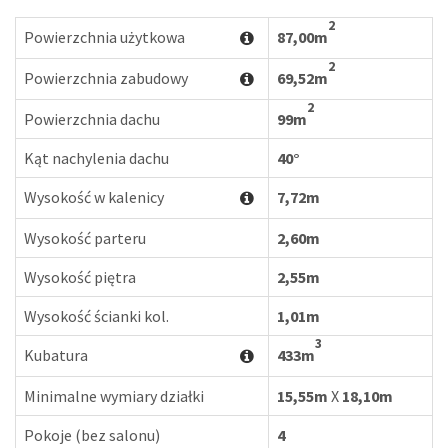
2
Powierzchnia użytkowa
87,00m
2
Powierzchnia zabudowy
69,52m
2
Powierzchnia dachu
99m
Kąt nachylenia dachu
40°
Wysokość w kalenicy
7,72m
Wysokość parteru
2,60m
Wysokość piętra
2,55m
Wysokość ścianki kol.
1,01m
3
Kubatura
433m
Minimalne wymiary działki
15,55m
X
18,10m
Pokoje (bez salonu)
4