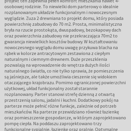
projekt ten zapewnia pełen komfort mieszkania nawet 4-
osobowej rodzinie. To niewielki dom parterowy o idealnie
rozplanowanym układzie funkcjonalnym i nowoczesnym
wyglądzie. Zuza 2 drewniana to projekt domu, który posiada
powierzchnię zabudowy do 70 m2. Prosta, minimalistyczna
bryła na rzucie prostokąta, dwuspadowy, bezokapowy dach
oraz powierzchnia zabudowy nie przekraczająca 70m2 to
gwarancja niewielkich kosztów budowy. W kształtowaniu
nowoczesnego wyglądu domu uwagę przykuwa blacha na
rąbek w kolorze antracytowym zestawiona z ciepłym
naturalnym i ciemnym drewnem. Duże przeszklenia
pozwalają na wprowadzenie do wnętrza dużych ilości
naturalnego światła, co nie tylko sprawia, że pomieszczenia
są jaśniejsze, ale także umożliwia cieszenie się widokiem
otaczającego krajobrazu. Pomimo ograniczonej powierzchni
użytkowej, układ funkcjonalny został starannie
rozplanowany. Parter stanowi strefę dzienną z otwartą
przestrzenią salonu, jadalni i kuchni. Dodatkowy pokój na
parterze może pełnić różne funkcje, zależnie od potrzeb
mieszkańców. Na parterze przewidziano również łazienkę
oraz pomieszczenie gospodarcze, w którym zaprojektowano
pompę ciepła. Na poddaszu zaprojektowano trzy
funkcjonalne sypialnie, łazienkę oraz pralnię. Optymalne