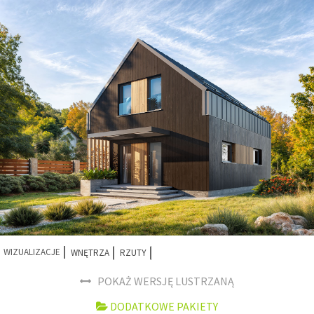
WIZUALIZACJE
WNĘTRZA
RZUTY
POKAŻ WERSJĘ LUSTRZANĄ
DODATKOWE PAKIETY