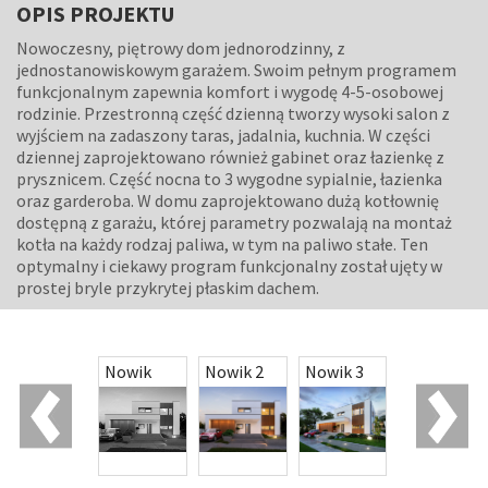
OPIS PROJEKTU
Nowoczesny, piętrowy dom jednorodzinny, z
jednostanowiskowym garażem. Swoim pełnym programem
funkcjonalnym zapewnia komfort i wygodę 4-5-osobowej
rodzinie. Przestronną część dzienną tworzy wysoki salon z
wyjściem na zadaszony taras, jadalnia, kuchnia. W części
dziennej zaprojektowano również gabinet oraz łazienkę z
prysznicem. Część nocna to 3 wygodne sypialnie, łazienka
oraz garderoba. W domu zaprojektowano dużą kotłownię
dostępną z garażu, której parametry pozwalają na montaż
kotła na każdy rodzaj paliwa, w tym na paliwo stałe. Ten
optymalny i ciekawy program funkcjonalny został ujęty w
prostej bryle przykrytej płaskim dachem.
Nori 2
Nowik
Nowik 2
Nowik 3
Nugat 4