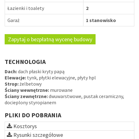
Łazienki i toalety
2
Garaż
1 stanowisko
Zapytaj o bezpłatną wycenę budowy
TECHNOLOGIA
Dach:
dach płaski kryty papą
Elewacje:
tynk, płytki elewacyjne, płyty hpl
Strop:
żelbetowy
Ściany wewnętrzne:
murowane
Ściany zewnętrzne:
dwuwarstwowe, pustak ceramiczny,
docieplony styropianem
PLIKI DO POBRANIA
Kosztorys
Rysunki szczegółowe