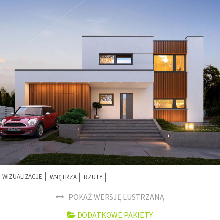
WIZUALIZACJE
WNĘTRZA
RZUTY
POKAŻ WERSJĘ LUSTRZANĄ
DODATKOWE PAKIETY