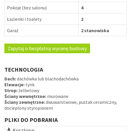
Pokoje (bez salonu)
4
Łazienki i toalety
2
Garaż
2 stanowiska
Zapytaj o bezpłatną wycenę budowy
TECHNOLOGIA
Dach:
dachówka lub blachodachówka
Elewacje:
tynk
Strop:
żelbetowy
Ściany wewnętrzne:
murowane
Ściany zewnętrzne:
dwuwarstwowe, pustak ceramiczny,
docieplony styropianem
PLIKI DO POBRANIA
Kosztorys