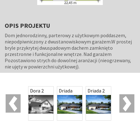
OPIS PROJEKTU
Dom jednorodzinny, parterowy z użytkowym poddaszem,
niepodpiwniczony z dwustanowiskowym garażem.W prostej
bryle przykrytej dwuspadowym dachem zamknięto
przestronne i funkcjonalne wnętrze. Nad garażem
Pozostawiono strych do dowolnej aranżacji (nieogrzewany,
nie ujęty w powierzchni użytkowej).
Dora
Dora 2
Driada
Driada 2
Driada 3