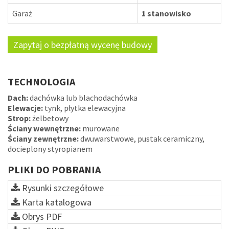
Garaż
1 stanowisko
Zapytaj o bezpłatną wycenę budowy
TECHNOLOGIA
Dach:
dachówka lub blachodachówka
Elewacje:
tynk, płytka elewacyjna
Strop:
żelbetowy
Ściany wewnętrzne:
murowane
Ściany zewnętrzne:
dwuwarstwowe, pustak ceramiczny,
docieplony styropianem
PLIKI DO POBRANIA
Rysunki szczegółowe
Karta katalogowa
Obrys PDF