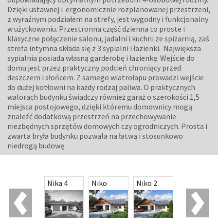
Dzięki ustawnej i ergonomicznie rozplanowanej przestrzeni,
z wyraźnym podziałem na strefy, jest wygodny i funkcjonalny
w użytkowaniu. Przestronna część dzienna to proste i
klasyczne połączenie salonu, jadalni i kuchni ze spiżarnią, zaś
strefa intymna składa się z 3 sypialni i łazienki. Największa
sypialnia posiada własną garderobę i łazienkę. Wejście do
domu jest przez praktyczny podcień chroniący przed
deszczem i słońcem. Z samego wiatrołapu prowadzi wejście
do dużej kotłowni na każdy rodzaj paliwa. O praktycznych
walorach budynku świadczy również garaż o szerokości 1,5
miejsca postojowego, dzięki któremu domownicy mogą
znaleźć dodatkową przestrzeń na przechowywanie
niezbędnych sprzętów domowych czy ogrodniczych. Prosta i
zwarta bryła budynku pozwala na łatwą i stosunkowo
niedrogą budowę.
Nika 3
Nika 4
Niko
Niko 2
Niko 3