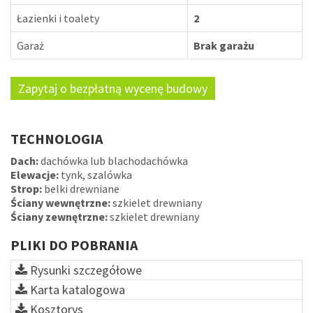
Łazienki i toalety
2
Garaż
Brak garażu
Zapytaj o bezpłatną wycenę budowy
TECHNOLOGIA
Dach:
dachówka lub blachodachówka
Elewacje:
tynk, szalówka
Strop:
belki drewniane
Ściany wewnętrzne:
szkielet drewniany
Ściany zewnętrzne:
szkielet drewniany
PLIKI DO POBRANIA
Rysunki szczegółowe
Karta katalogowa
Kosztorys