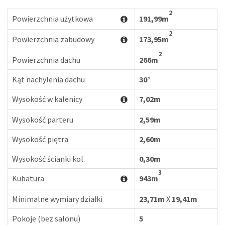
2
Powierzchnia użytkowa
191,99m
2
Powierzchnia zabudowy
173,95m
2
Powierzchnia dachu
266m
Kąt nachylenia dachu
30°
Wysokość w kalenicy
7,02m
Wysokość parteru
2,59m
Wysokość piętra
2,60m
Wysokość ścianki kol.
0,30m
3
Kubatura
943m
Minimalne wymiary działki
23,71m
X
19,41m
Pokoje (bez salonu)
5