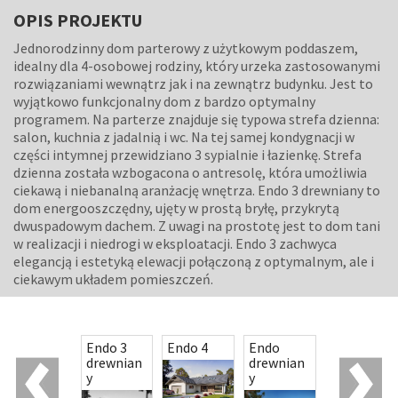
OPIS PROJEKTU
Jednorodzinny dom parterowy z użytkowym poddaszem,
idealny dla 4-osobowej rodziny, który urzeka zastosowanymi
rozwiązaniami wewnątrz jak i na zewnątrz budynku. Jest to
wyjątkowo funkcjonalny dom z bardzo optymalny
programem. Na parterze znajduje się typowa strefa dzienna:
salon, kuchnia z jadalnią i wc. Na tej samej kondygnacji w
części intymnej przewidziano 3 sypialnie i łazienkę. Strefa
dzienna została wzbogacona o antresolę, która umożliwia
ciekawą i niebanalną aranżację wnętrza. Endo 3 drewniany to
dom energooszczędny, ujęty w prostą bryłę, przykrytą
dwuspadowym dachem. Z uwagi na prostotę jest to dom tani
w realizacji i niedrogi w eksploatacji. Endo 3 zachwyca
elegancją i estetyką elewacji połączoną z optymalnym, ale i
ciekawym układem pomieszczeń.
Endo 3
Endo 3
Endo 4
Endo
Enes
drewnian
drewnian
y
y