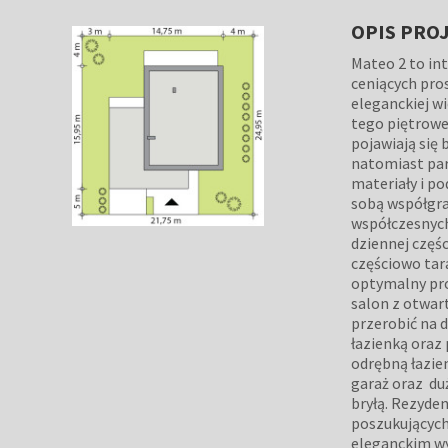
OPIS PRO
Mateo 2 to in
ceniących pro
eleganckiej wi
tego piętrowe
pojawiają się 
natomiast par
materiały i po
sobą współgra
współczesnych
dziennej częśc
częściowo tar
optymalny pro
salon z otwart
przerobić na d
łazienką oraz 
odrębną łazie
garaż oraz du
bryłą. Rezyde
poszukującyc
eleganckim wy