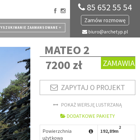
85 652 55 54
Zamów rozmowę
YSZUKIWANIE ZAAWANSOWANE
biuro@archetyp.pl
MATEO 2
7200 zł
ZAMAWIA
ZAPYTAJ O PROJEKT
POKAŻ WERSJĘ LUSTRZANĄ
DODATKOWE PAKIETY
2
Powierzchnia
192,89m
użytkowa