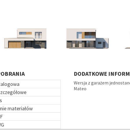
POBRANIA
DODATKOWE INFORM
Wersja z garażem jednosta
talogowa
Mateo
szczegółowe
s
nie materiałów
F
WG