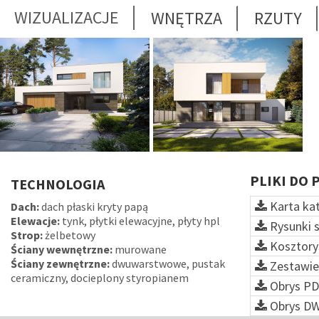
WIZUALIZACJE
WNĘTRZA
RZUTY
PLIKI DO 
TECHNOLOGIA
Karta ka
Dach:
dach płaski kryty papą
Elewacje:
tynk, płytki elewacyjne, płyty hpl
Rysunki 
Strop:
żelbetowy
Kosztory
Ściany wewnętrzne:
murowane
Ściany zewnętrzne:
dwuwarstwowe, pustak
Zestawie
ceramiczny, docieplony styropianem
Obrys PD
Obrys D