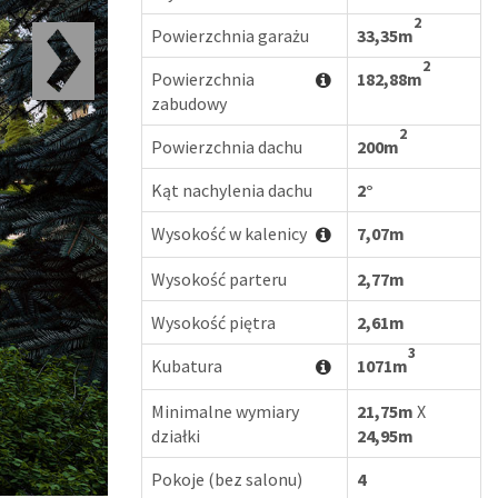
2
Powierzchnia garażu
33,35m
2
Powierzchnia
182,88m
zabudowy
2
Powierzchnia dachu
200m
Kąt nachylenia dachu
2°
Wysokość w kalenicy
7,07m
Wysokość parteru
2,77m
Wysokość piętra
2,61m
3
Kubatura
1071m
Minimalne wymiary
21,75m
X
działki
24,95m
Pokoje (bez salonu)
4