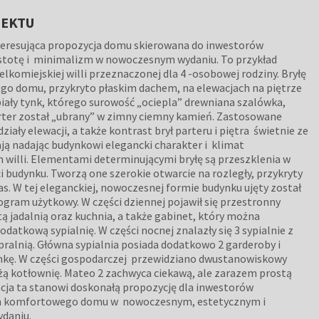
JEKTU
teresująca propozycja domu skierowana do inwestorów
stotę i minimalizm w nowoczesnym wydaniu. To przykład
elkomiejskiej willi przeznaczonej dla 4 -osobowej rodziny. Bryłę
go domu, przykryto płaskim dachem, na elewacjach na piętrze
biały tynk, którego surowość „ociepla” drewniana szalówka,
ter został „ubrany” w zimny ciemny kamień. Zastosowane
działy elewacji, a także kontrast brył parteru i piętra świetnie ze
ją nadając budynkowi elegancki charakter i klimat
 willi. Elementami determinującymi bryłę są przeszklenia w
i budynku. Tworzą one szerokie otwarcie na rozległy, przykryty
as. W tej eleganckiej, nowoczesnej formie budynku ujęty został
gram użytkowy. W części dziennej pojawił się przestronny
ą jadalnią oraz kuchnia, a także gabinet, który można
odatkową sypialnię. W części nocnej znalazły się 3 sypialnie z
pralnią. Główna sypialnia posiada dodatkowo 2 garderoby i
nkę. W części gospodarczej przewidziano dwustanowiskowy
żą kotłownię. Mateo 2 zachwyca ciekawą, ale zarazem prostą
ncja ta stanowi doskonałą propozycję dla inwestorów
h komfortowego domu w nowoczesnym, estetycznym i
daniu.