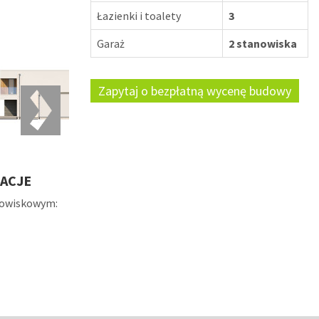
Łazienki i toalety
3
Garaż
2 stanowiska
Zapytaj o bezpłatną wycenę budowy
ACJE
nowiskowym: