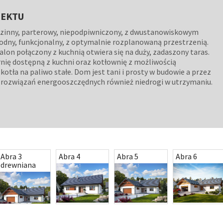
JEKTU
zinny, parterowy, niepodpiwniczony, z dwustanowiskowym
dny, funkcjonalny, z optymalnie rozplanowaną przestrzenią.
lon połączony z kuchnią otwiera się na duży, zadaszony taras.
rnię dostępną z kuchni oraz kotłownię z możliwością
otła na paliwo stałe. Dom jest tani i prosty w budowie a przez
rozwiązań energooszczędnych również niedrogi w utrzymaniu.
Abra 3
Abra 4
Abra 5
Abra 6
drewniana