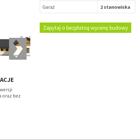
Garaż
2 stanowiska
Zapytaj o bezpłatną wycenę budowy
ACJE
wersji
a oraz bez