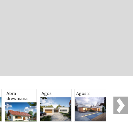
Abra
Agos
Agos 2
Agos 3
drewniana