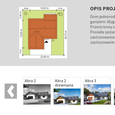
OPIS PRO
Dom jednorod
garażem. Wygo
Przestronny sa
Posiada spiża
zastosowania k
zastosowanie 
ra
Abra 2
Abra 2
Abra 3
drewniana