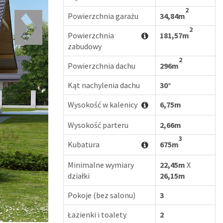
2
Powierzchnia garażu
34,84m
2
Powierzchnia
181,57m
zabudowy
2
Powierzchnia dachu
296m
Kąt nachylenia dachu
30°
Wysokość w kalenicy
6,75m
Wysokość parteru
2,66m
3
Kubatura
675m
Minimalne wymiary
22,45m
X
działki
26,15m
Pokoje (bez salonu)
3
Łazienki i toalety
2