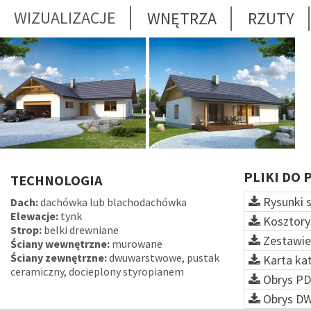
WIZUALIZACJE
WNĘTRZA
RZUTY
PLIKI DO 
TECHNOLOGIA
Rysunki 
Dach:
dachówka lub blachodachówka
Elewacje:
tynk
Kosztory
Strop:
belki drewniane
Zestawie
Ściany wewnętrzne:
murowane
Ściany zewnętrzne:
dwuwarstwowe, pustak
Karta ka
ceramiczny, docieplony styropianem
Obrys PD
Obrys D