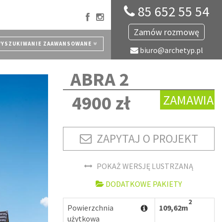
85 652 55 54
Zamów rozmowę
YSZUKIWANIE ZAAWANSOWANE
biuro@archetyp.pl
ABRA 2
4900 zł
ZAMAWIA
ZAPYTAJ O PROJEKT
POKAŻ WERSJĘ LUSTRZANĄ
DODATKOWE PAKIETY
2
Powierzchnia
109,62m
użytkowa