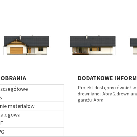
POBRANIA
DODATKOWE INFORM
Projekt dostępny również w 
szczegółowe
drewnianej: Abra 2 drewnian
s
garażu: Abra
nie materiałów
talogowa
F
WG