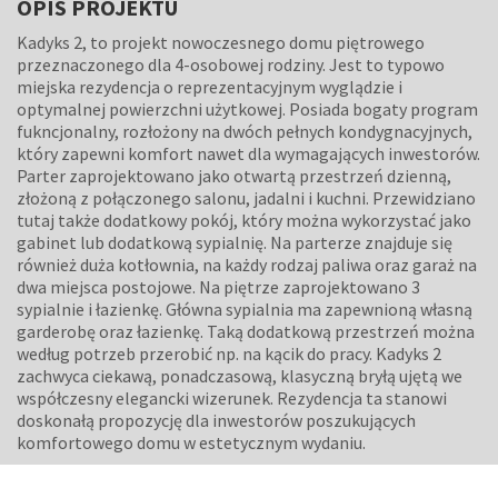
OPIS PROJEKTU
Kadyks 2, to projekt nowoczesnego domu piętrowego
przeznaczonego dla 4-osobowej rodziny. Jest to typowo
miejska rezydencja o reprezentacyjnym wyglądzie i
optymalnej powierzchni użytkowej. Posiada bogaty program
fukncjonalny, rozłożony na dwóch pełnych kondygnacyjnych,
który zapewni komfort nawet dla wymagających inwestorów.
Parter zaprojektowano jako otwartą przestrzeń dzienną,
złożoną z połączonego salonu, jadalni i kuchni. Przewidziano
tutaj także dodatkowy pokój, który można wykorzystać jako
gabinet lub dodatkową sypialnię. Na parterze znajduje się
również duża kotłownia, na każdy rodzaj paliwa oraz garaż na
dwa miejsca postojowe. Na piętrze zaprojektowano 3
sypialnie i łazienkę. Główna sypialnia ma zapewnioną własną
garderobę oraz łazienkę. Taką dodatkową przestrzeń można
według potrzeb przerobić np. na kącik do pracy. Kadyks 2
zachwyca ciekawą, ponadczasową, klasyczną bryłą ujętą we
współczesny elegancki wizerunek. Rezydencja ta stanowi
doskonałą propozycję dla inwestorów poszukujących
komfortowego domu w estetycznym wydaniu.