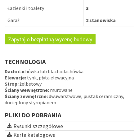
Łazienki i toalety
3
Garaż
2 stanowiska
Zapytaj o bezpłatną wycenę budowy
TECHNOLOGIA
Dach:
dachówka lub blachodachówka
Elewacje:
tynk, płyta elewacyjna
Strop:
żelbetowy
Ściany wewnętrzne:
murowane
Ściany zewnętrzne:
dwuwarstwowe, pustak ceramiczny,
docieplony styropianem
PLIKI DO POBRANIA
Rysunki szczegółowe
Karta katalogowa