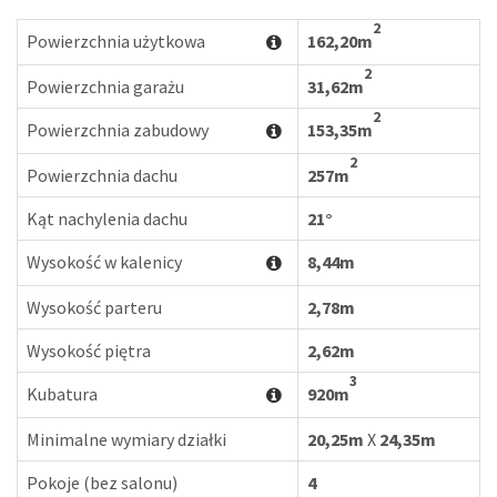
2
Powierzchnia użytkowa
162,20m
2
Powierzchnia garażu
31,62m
2
Powierzchnia zabudowy
153,35m
2
Powierzchnia dachu
257m
Kąt nachylenia dachu
21°
Wysokość w kalenicy
8,44m
Wysokość parteru
2,78m
Wysokość piętra
2,62m
3
Kubatura
920m
Minimalne wymiary działki
20,25m
X
24,35m
Pokoje (bez salonu)
4